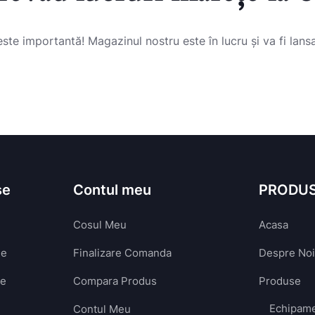
este importantă! Magazinul nostru este în lucru și va fi lansa
se
Contul meu
PRODU
Cosul Meu
Acasa
ie
Finalizare Comanda
Despre Noi
ie
Compara Produs
Produse
Echipame
Contul Meu