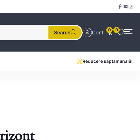
0
0
Search
Cont
Reducere săptămânală!
orizont