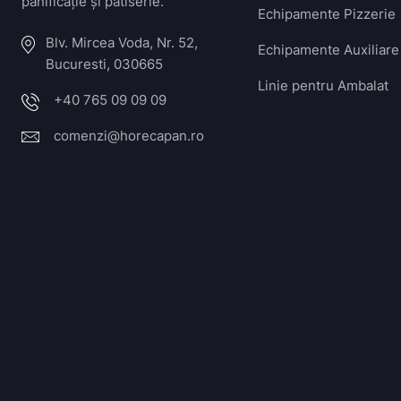
panificație și patiserie.
Echipamente Pizzerie
Blv. Mircea Voda, Nr. 52,
Echipamente Auxiliare
Bucuresti, 030665
Linie pentru Ambalat
+40 765 09 09 09
comenzi@horecapan.ro