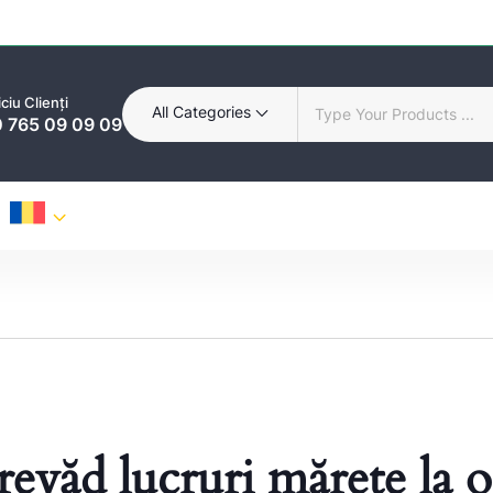
ciu Clienți
All Categories
 765 09 09 09
revăd lucruri mărețe la 