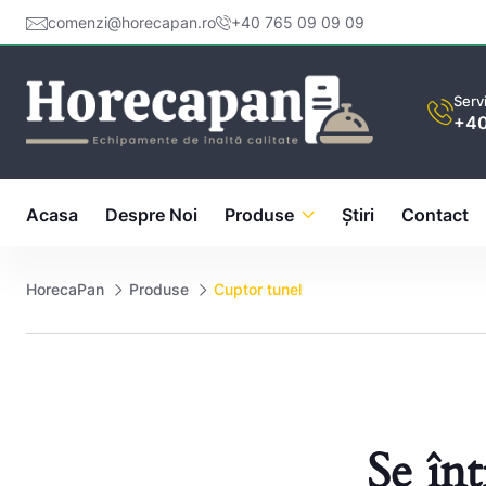
comenzi@horecapan.ro
+40 765 09 09 09
Servi
+40
Acasa
Despre Noi
Produse
Ştiri
Contact
HorecaPan
Produse
Cuptor tunel
Se înt