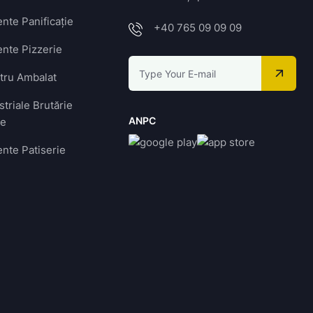
nte Panificație
+40 765 09 09 09
nte Pizzerie
ntru Ambalat
striale Brutărie
ANPC
ie
nte Patiserie