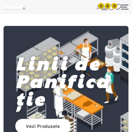
0
0
0
Linii
de
Panifica
ție
Vezi Produsele