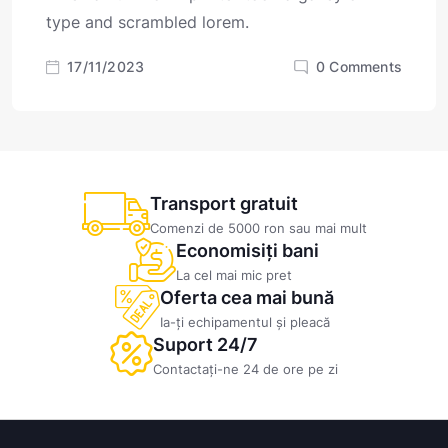
type and scrambled lorem.
17/11/2023
0
Comments
Transport gratuit
Comenzi de 5000 ron sau mai mult
Economisiți bani
La cel mai mic pret
Oferta cea mai bună
Ia-ți echipamentul și pleacă
Suport 24/7
Contactați-ne 24 de ore pe zi